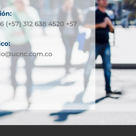
ión:
6 (+57) 312 638 4520 +57
ico:
bio@ucnc.com.co