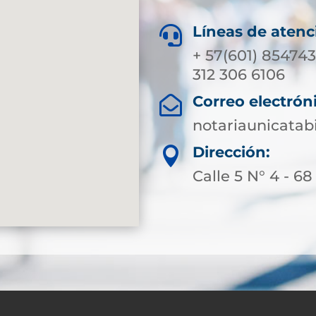
Líneas de atenc

+ 57(601) 854743
312 306 6106
Correo electrón

notariaunicata
Dirección:

Calle 5 N° 4 - 68