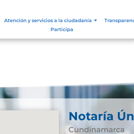
ue les aplique de interés.
Atención y servicios a la ciudadanía
Transparen
Participa
Notaría Ún
Cundinamarca