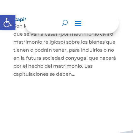
Abrir barra de herramientas
Capitulaciones Matrimoniales
Son los acuerdos que hacen las personas
que se van a casar (por matrimonio civil o
matrimonio religioso) sobre los bienes que
tienen o podrán tener, para incluirlos o no
en la futura sociedad conyugal que nacerá
por el hecho del matrimonio. Las
capitulaciones se deben...