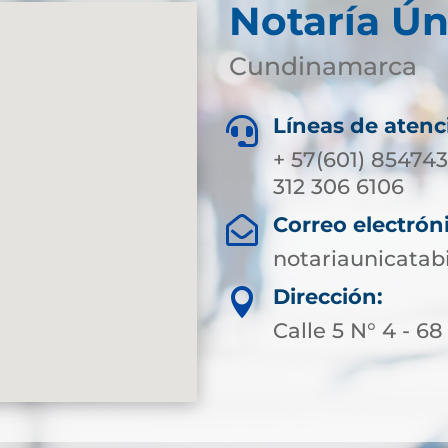
Notaría Ún
Cundinamarca
Líneas de atenc

+ 57(601) 854743
312 306 6106
Correo electrón

notariaunicata
Dirección:

Calle 5 N° 4 - 68