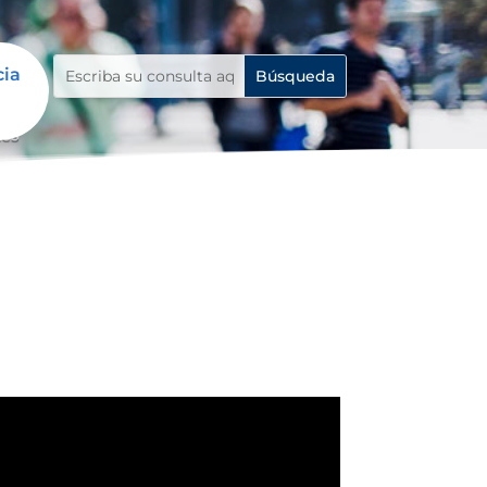
cia
tes