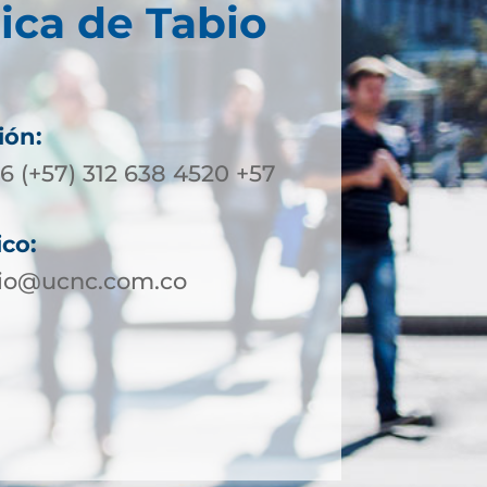
ica de Tabio
ión:
6 (+57) 312 638 4520 +57
ico:
bio@ucnc.com.co