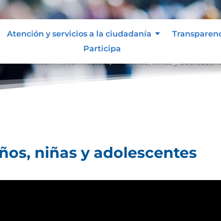
Atención y servicios a la ciudadanía
Transparen
Participa
 adolescentes.
Información para niños, niñas y adolescen
9
ños, niñas y adolescentes